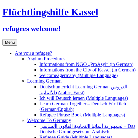
Flüchtlingshilfe Kassel
refugees welcome!
Zum
Menü
Inhalt
springen
Are you a refugee?
Asylum Procedures
Informations from NGO „ProAsyl“ (in German)
Informations from the City of Kassel (in German)
welcome2germany (Multiple Language)
Learning German
Deutschunterricht Learning German الدروس
الألمانية (Arabic, Farsi)
Ich will Deutsch lernen (Multiple Languages)
Learn German Together – Deutsch Für Dich
(German/English)
Refugee Phrase Book (Multiple Languages)
Welcome To Germany
لجمهورية ألمانيا االتحادية القانون األساسي – Das
Deutsche Grundgesetz auf Arabisch
Refugee Guide (Multiple Languages)