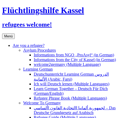
Flüchtlingshilfe Kassel
refugees welcome!
Zum
Menü
Inhalt
springen
Are you a refugee?
Asylum Procedures
Informations from NGO „ProAsyl“ (in German)
Informations from the City of Kassel (in German)
welcome2germany (Multiple Language)
Learning German
Deutschunterricht Learning German الدروس
الألمانية (Arabic, Farsi)
Ich will Deutsch lernen (Multiple Languages)
Learn German Together – Deutsch Für Dich
(German/English)
Refugee Phrase Book (Multiple Languages)
Welcome To Germany
لجمهورية ألمانيا االتحادية القانون األساسي – Das
Deutsche Grundgesetz auf Arabisch
Refugee Guide (Multiple Languages)