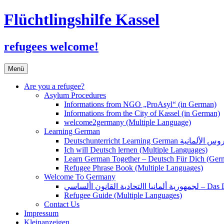
Flüchtlingshilfe Kassel
refugees welcome!
Zum
Menü
Inhalt
springen
Are you a refugee?
Asylum Procedures
Informations from NGO „ProAsyl“ (in German)
Informations from the City of Kassel (in German)
welcome2germany (Multiple Language)
Learning German
Ich will Deutsch lernen (Multiple Languages)
Learn German Together – Deutsch Für Dich (Ger
Refugee Phrase Book (Multiple Languages)
Welcome To Germany
القانون األساسي
Refugee Guide (Multiple Languages)
Contact Us
Impressum
Kleinanzeigen