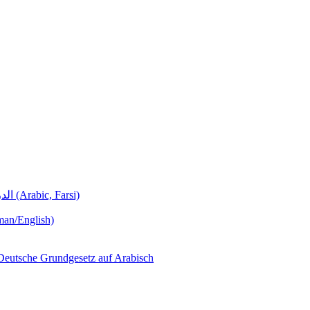
Deutschunterricht Learning German الدروس الألمانية (Arabic, Farsi)
man/English)
لجمهورية ألمانيا االتحادية  – Das Deutsche Grundgesetz auf Arabisch