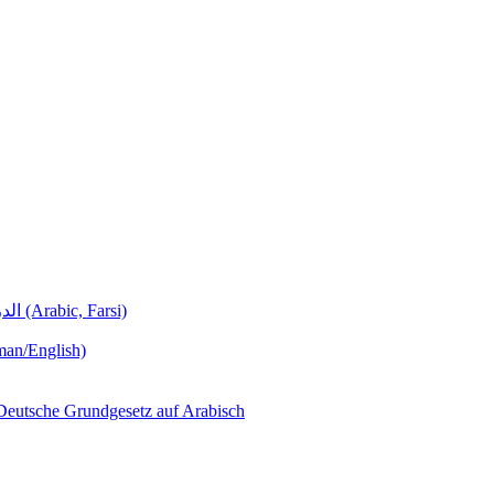
Deutschunterricht Learning German الدروس الألمانية (Arabic, Farsi)
man/English)
لجمهورية ألمانيا االتحادية  – Das Deutsche Grundgesetz auf Arabisch