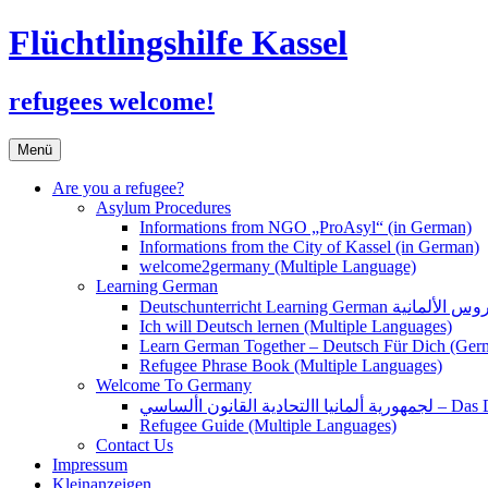
Flüchtlingshilfe Kassel
refugees welcome!
Zum
Menü
Inhalt
springen
Are you a refugee?
Asylum Procedures
Informations from NGO „ProAsyl“ (in German)
Informations from the City of Kassel (in German)
welcome2germany (Multiple Language)
Learning German
Ich will Deutsch lernen (Multiple Languages)
Learn German Together – Deutsch Für Dich (Ger
Refugee Phrase Book (Multiple Languages)
Welcome To Germany
القانون األساسي
Refugee Guide (Multiple Languages)
Contact Us
Impressum
Kleinanzeigen