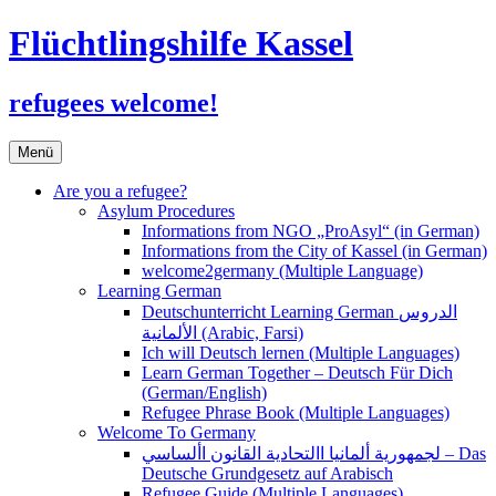
Flüchtlingshilfe Kassel
refugees welcome!
Zum
Menü
Inhalt
springen
Are you a refugee?
Asylum Procedures
Informations from NGO „ProAsyl“ (in German)
Informations from the City of Kassel (in German)
welcome2germany (Multiple Language)
Learning German
Deutschunterricht Learning German الدروس
الألمانية (Arabic, Farsi)
Ich will Deutsch lernen (Multiple Languages)
Learn German Together – Deutsch Für Dich
(German/English)
Refugee Phrase Book (Multiple Languages)
Welcome To Germany
لجمهورية ألمانيا االتحادية القانون األساسي – Das
Deutsche Grundgesetz auf Arabisch
Refugee Guide (Multiple Languages)