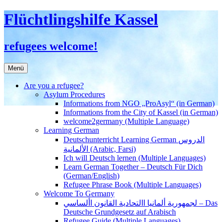
Flüchtlingshilfe Kassel
refugees welcome!
Zum
Menü
Inhalt
springen
Are you a refugee?
Asylum Procedures
Informations from NGO „ProAsyl“ (in German)
Informations from the City of Kassel (in German)
welcome2germany (Multiple Language)
Learning German
Deutschunterricht Learning German الدروس
الألمانية (Arabic, Farsi)
Ich will Deutsch lernen (Multiple Languages)
Learn German Together – Deutsch Für Dich
(German/English)
Refugee Phrase Book (Multiple Languages)
Welcome To Germany
لجمهورية ألمانيا االتحادية القانون األساسي – Das
Deutsche Grundgesetz auf Arabisch
Refugee Guide (Multiple Languages)