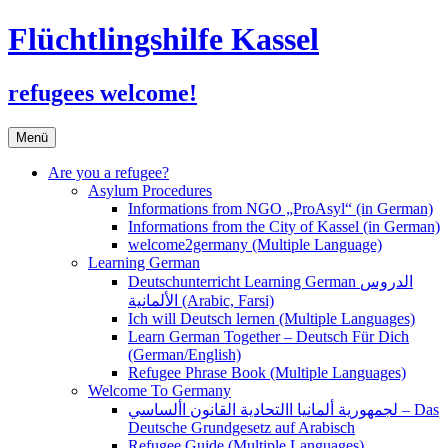
Flüchtlingshilfe Kassel
refugees welcome!
Zum
Menü
Inhalt
springen
Are you a refugee?
Asylum Procedures
Informations from NGO „ProAsyl“ (in German)
Informations from the City of Kassel (in German)
welcome2germany (Multiple Language)
Learning German
Deutschunterricht Learning German الدروس
الألمانية (Arabic, Farsi)
Ich will Deutsch lernen (Multiple Languages)
Learn German Together – Deutsch Für Dich
(German/English)
Refugee Phrase Book (Multiple Languages)
Welcome To Germany
لجمهورية ألمانيا االتحادية القانون األساسي – Das
Deutsche Grundgesetz auf Arabisch
Refugee Guide (Multiple Languages)