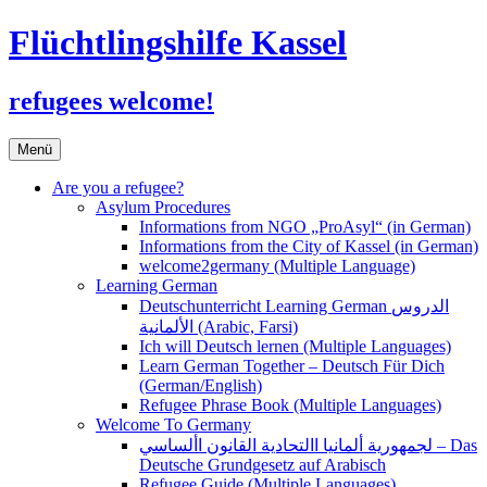
Flüchtlingshilfe Kassel
refugees welcome!
Zum
Menü
Inhalt
springen
Are you a refugee?
Asylum Procedures
Informations from NGO „ProAsyl“ (in German)
Informations from the City of Kassel (in German)
welcome2germany (Multiple Language)
Learning German
Deutschunterricht Learning German الدروس
الألمانية (Arabic, Farsi)
Ich will Deutsch lernen (Multiple Languages)
Learn German Together – Deutsch Für Dich
(German/English)
Refugee Phrase Book (Multiple Languages)
Welcome To Germany
لجمهورية ألمانيا االتحادية القانون األساسي – Das
Deutsche Grundgesetz auf Arabisch
Refugee Guide (Multiple Languages)