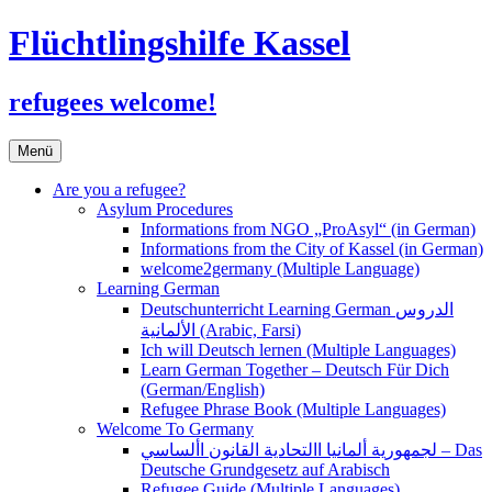
Flüchtlingshilfe Kassel
refugees welcome!
Zum
Menü
Inhalt
springen
Are you a refugee?
Asylum Procedures
Informations from NGO „ProAsyl“ (in German)
Informations from the City of Kassel (in German)
welcome2germany (Multiple Language)
Learning German
Deutschunterricht Learning German الدروس
الألمانية (Arabic, Farsi)
Ich will Deutsch lernen (Multiple Languages)
Learn German Together – Deutsch Für Dich
(German/English)
Refugee Phrase Book (Multiple Languages)
Welcome To Germany
لجمهورية ألمانيا االتحادية القانون األساسي – Das
Deutsche Grundgesetz auf Arabisch
Refugee Guide (Multiple Languages)