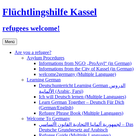
Flüchtlingshilfe Kassel
refugees welcome!
Zum
Menü
Inhalt
springen
Are you a refugee?
Asylum Procedures
Informations from NGO „ProAsyl“ (in German)
Informations from the City of Kassel (in German)
welcome2germany (Multiple Language)
Learning German
Deutschunterricht Learning German الدروس
الألمانية (Arabic, Farsi)
Ich will Deutsch lernen (Multiple Languages)
Learn German Together – Deutsch Für Dich
(German/English)
Refugee Phrase Book (Multiple Languages)
Welcome To Germany
لجمهورية ألمانيا االتحادية القانون األساسي – Das
Deutsche Grundgesetz auf Arabisch
Refugee Guide (Multiple Languages)