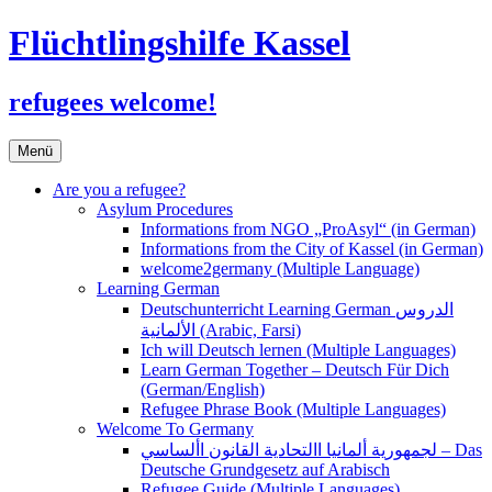
Flüchtlingshilfe Kassel
refugees welcome!
Zum
Menü
Inhalt
springen
Are you a refugee?
Asylum Procedures
Informations from NGO „ProAsyl“ (in German)
Informations from the City of Kassel (in German)
welcome2germany (Multiple Language)
Learning German
Deutschunterricht Learning German الدروس
الألمانية (Arabic, Farsi)
Ich will Deutsch lernen (Multiple Languages)
Learn German Together – Deutsch Für Dich
(German/English)
Refugee Phrase Book (Multiple Languages)
Welcome To Germany
لجمهورية ألمانيا االتحادية القانون األساسي – Das
Deutsche Grundgesetz auf Arabisch
Refugee Guide (Multiple Languages)