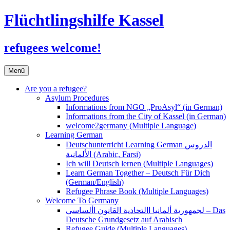
Flüchtlingshilfe Kassel
refugees welcome!
Zum
Menü
Inhalt
springen
Are you a refugee?
Asylum Procedures
Informations from NGO „ProAsyl“ (in German)
Informations from the City of Kassel (in German)
welcome2germany (Multiple Language)
Learning German
Deutschunterricht Learning German الدروس
الألمانية (Arabic, Farsi)
Ich will Deutsch lernen (Multiple Languages)
Learn German Together – Deutsch Für Dich
(German/English)
Refugee Phrase Book (Multiple Languages)
Welcome To Germany
لجمهورية ألمانيا االتحادية القانون األساسي – Das
Deutsche Grundgesetz auf Arabisch
Refugee Guide (Multiple Languages)