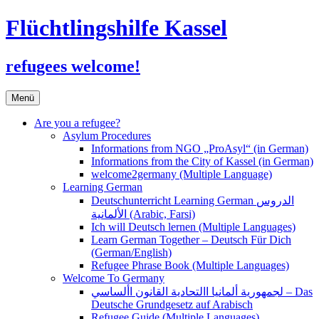
Flüchtlingshilfe Kassel
refugees welcome!
Zum
Menü
Inhalt
springen
Are you a refugee?
Asylum Procedures
Informations from NGO „ProAsyl“ (in German)
Informations from the City of Kassel (in German)
welcome2germany (Multiple Language)
Learning German
Deutschunterricht Learning German الدروس
الألمانية (Arabic, Farsi)
Ich will Deutsch lernen (Multiple Languages)
Learn German Together – Deutsch Für Dich
(German/English)
Refugee Phrase Book (Multiple Languages)
Welcome To Germany
لجمهورية ألمانيا االتحادية القانون األساسي – Das
Deutsche Grundgesetz auf Arabisch
Refugee Guide (Multiple Languages)