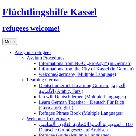
Flüchtlingshilfe Kassel
refugees welcome!
Zum
Menü
Inhalt
springen
Are you a refugee?
Asylum Procedures
Informations from NGO „ProAsyl“ (in German)
Informations from the City of Kassel (in German)
welcome2germany (Multiple Language)
Learning German
Deutschunterricht Learning German الدروس
الألمانية (Arabic, Farsi)
Ich will Deutsch lernen (Multiple Languages)
Learn German Together – Deutsch Für Dich
(German/English)
Refugee Phrase Book (Multiple Languages)
Welcome To Germany
لجمهورية ألمانيا االتحادية القانون األساسي – Das
Deutsche Grundgesetz auf Arabisch
Refugee Guide (Multiple Languages)