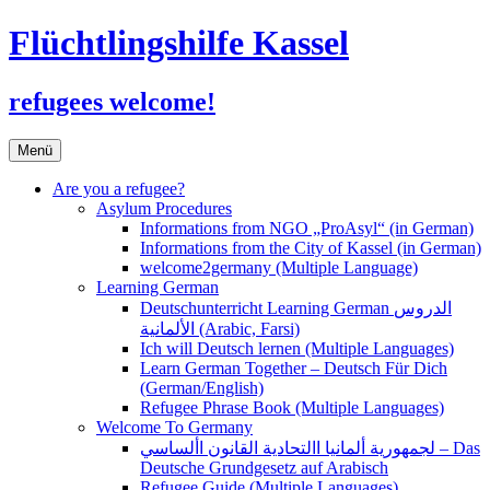
Flüchtlingshilfe Kassel
refugees welcome!
Zum
Menü
Inhalt
springen
Are you a refugee?
Asylum Procedures
Informations from NGO „ProAsyl“ (in German)
Informations from the City of Kassel (in German)
welcome2germany (Multiple Language)
Learning German
Deutschunterricht Learning German الدروس
الألمانية (Arabic, Farsi)
Ich will Deutsch lernen (Multiple Languages)
Learn German Together – Deutsch Für Dich
(German/English)
Refugee Phrase Book (Multiple Languages)
Welcome To Germany
لجمهورية ألمانيا االتحادية القانون األساسي – Das
Deutsche Grundgesetz auf Arabisch
Refugee Guide (Multiple Languages)