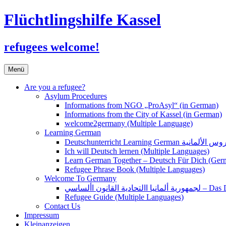
Flüchtlingshilfe Kassel
refugees welcome!
Zum
Menü
Inhalt
springen
Are you a refugee?
Asylum Procedures
Informations from NGO „ProAsyl“ (in German)
Informations from the City of Kassel (in German)
welcome2germany (Multiple Language)
Learning German
Ich will Deutsch lernen (Multiple Languages)
Learn German Together – Deutsch Für Dich (Ger
Refugee Phrase Book (Multiple Languages)
Welcome To Germany
القانون األساسي
Refugee Guide (Multiple Languages)
Contact Us
Impressum
Kleinanzeigen