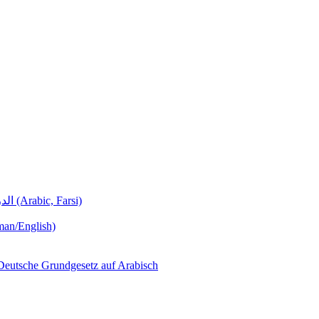
Deutschunterricht Learning German الدروس الألمانية (Arabic, Farsi)
man/English)
لجمهورية ألمانيا االتحادية  – Das Deutsche Grundgesetz auf Arabisch